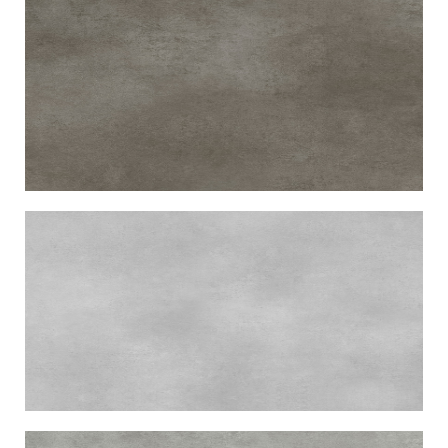
杏仁粉MAX
Rose Dragee MAX
錫器灰MAX
Etain Grey MAX