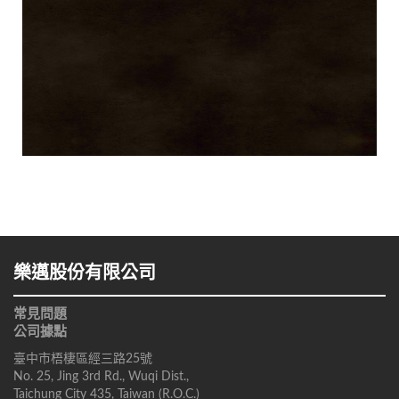
Earth Brown MAX
深邃黑MAX
Deep Black MAX
樂邁股份有限公司
常見問題
公司據點
臺中市梧棲區經三路25號
No. 25, Jing 3rd Rd., Wuqi Dist.,
Taichung City 435, Taiwan (R.O.C.)